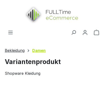
alt springen
Ware
Bekleidung
Damen
Variantenprodukt
Shopware Kleidung
Bildergalerie überspringen